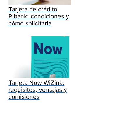
Tarjeta de crédito
Pibank: condiciones y
cómo solicitarla
Tarjeta Now WiZink:
requisitos, ventajas y
comisiones