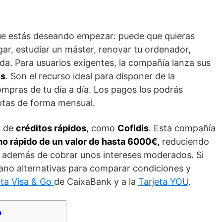
ue estás deseando empezar: puede que quieras
ar, estudiar un máster, renovar tu ordenador,
vida. Para usuarios exigentes, la compañía lanza sus
is
. Son el recurso ideal para disponer de la
compras de tu día a día. Los pagos los podrás
otas de forma mensual.
s de
créditos rápidos
, como
Cofidis
. Esta compañía
o rápido de un valor de hasta 6000€,
reduciendo
r, además de cobrar unos intereses moderados. Si
mano alternativas para comparar condiciones y
eta Visa & Go
de CaixaBank y a la
Tarjeta YOU
.
o