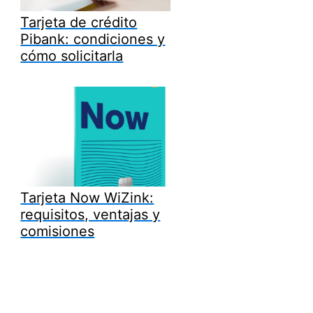
Tarjeta de crédito
Pibank: condiciones y
cómo solicitarla
Tarjeta Now WiZink:
requisitos, ventajas y
comisiones