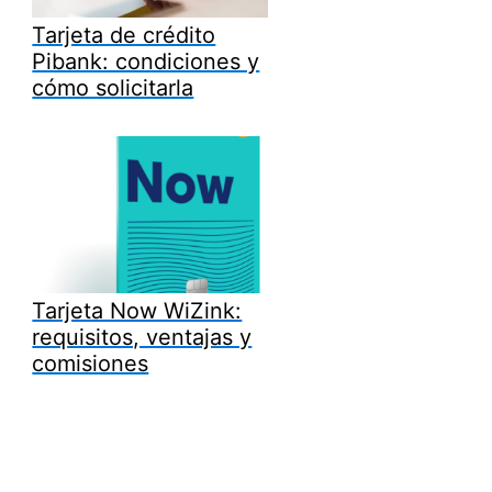
Tarjeta de crédito
Pibank: condiciones y
cómo solicitarla
Tarjeta Now WiZink:
requisitos, ventajas y
comisiones