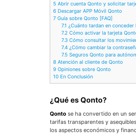
5
Abrir cuenta Qonto y solicitar tarj
6
Descargar APP Móvil Qonto
7
Guía sobre Qonto [FAQ]
7.1
¿Cuánto tardan en conceder l
7.2
Cómo activar la tarjeta Qo
7.3
Cómo consultar los movimien
7.4
¿Cómo cambiar la contraseña
7.5
Seguros Qonto para autóno
8
Atención al cliente de Qonto
9
Opiniones sobre Qonto
10
En Conclusión
¿Qué es Qonto?
Qonto
se ha convertido en un ser
tarifas transparentes y asequible
los aspectos económicos y finan