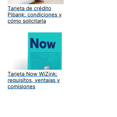
Tarjeta de crédito
Pibank: condiciones y
cómo solicitarla
Tarjeta Now WiZink:
requisitos, ventajas y
comisiones